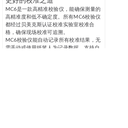
更好的校准之道
MC6是一款高精准校验仪，能确保测量的
高精准度和低不确定度。所有MC6校验仪
都经过贝美克斯认证校准实验室校准合
格，确保现场校准可追溯。
MC6校验仪能自动记录所有校准结果，无
需手动或使用纸笔人为记录数据，支持自
动计算误差和进行校准结果分析。
MC6结合Beamex ePG电动压力泵或者其
它兼容的压力控制器或干式温度校准炉使
用，可以完全实现自动化压力校准和温度
校准。MC6-T温度校验仪和通讯器是自动
温度校准的理想之选。
本解决方案不仅为用户提供精准测量功
能，还提供可追溯、可信赖、可复用的数
据，为用户进行数据分析、出具校准报告